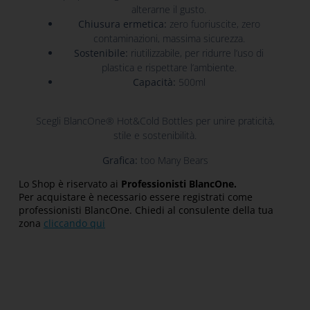
alterarne il gusto.
Chiusura ermetica:
zero fuoriuscite, zero
contaminazioni, massima sicurezza.
Sostenibile:
riutilizzabile, per ridurre l’uso di
plastica e rispettare l’ambiente.
Capacità:
500ml
Scegli BlancOne® Hot&Cold Bottles per unire praticità,
stile e sostenibilità.
Grafica:
too Many Bears
Lo Shop è riservato ai
Professionisti BlancOne.
Per acquistare è necessario essere registrati come
professionisti BlancOne. Chiedi al consulente della tua
zona
cliccando qui