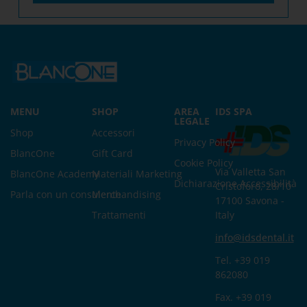
MENU
SHOP
AREA
IDS SPA
LEGALE
Shop
Accessori
Privacy Policy
BlancOne
Gift Card
Cookie Policy
Via Valletta San
BlancOne Academy
Materiali Marketing
Dichiarazione Accessibilità
Cristoforo, 28/10
Parla con un consulente
Merchandising
17100 Savona -
Trattamenti
Italy
info@idsdental.it
Tel. +39 019
862080
Fax. +39 019