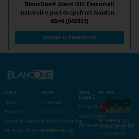
BlancOne® Scent Olii Essenziali
naturali e puri Grapefruit Garden –
65ml [042001]
SCOPRI IL PRODOTTO
MENU
SHOP
AREA
IDS SPA
LEGALE
Shop
Accessori
Privacy Policy
BlancOne
Gift Card
Cookie Policy
Via Valletta San
BlancOne Academy
Materiali Marketing
Dichiarazione Accessibilità
Cristoforo, 28/10
Parla con un consulente
Merchandising
17100 Savona -