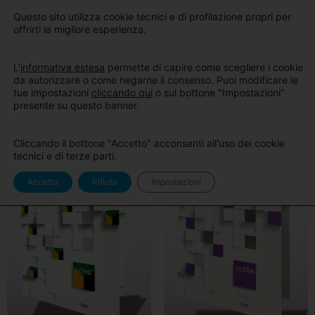
Sito
Area Pro
Questo sito utilizza cookie tecnici e di profilazione propri per
BlancOne
BlancOne
offrirti la migliore esperienza.
Home
/ Gift Card
L’
informativa estesa
permette di capire come scegliere i cookie
Gift Card
da autorizzare o come negarne il consenso. Puoi modificare le
tue impostazioni
cliccando qui
o sul bottone "Impostazioni"
presente su questo banner.
Visualizzazione di 4 risultati
Cliccando il bottone "Accetto" acconsenti all'uso dei cookie
tecnici e di terze parti.
Accetta
Rifiuta
Impostazioni