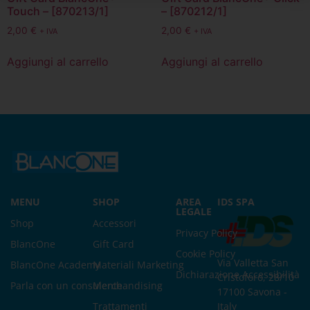
Touch – [870213/1]
– [870212/1]
2,00
€
2,00
€
+ IVA
+ IVA
Aggiungi al carrello
Aggiungi al carrello
MENU
SHOP
AREA
IDS SPA
LEGALE
Shop
Accessori
Privacy Policy
BlancOne
Gift Card
Cookie Policy
Via Valletta San
BlancOne Academy
Materiali Marketing
Dichiarazione Accessibilità
Cristoforo, 28/10
Parla con un consulente
Merchandising
17100 Savona -
Trattamenti
Italy