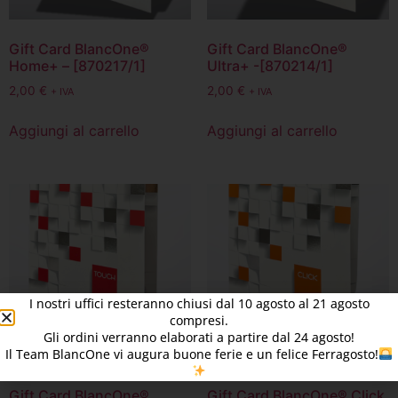
Gift Card BlancOne®
Gift Card BlancOne®
Home+ – [870217/1]
Ultra+ -[870214/1]
2,00
€
2,00
€
+ IVA
+ IVA
Aggiungi al carrello
Aggiungi al carrello
I nostri uffici resteranno chiusi dal
10
agosto al 21 agosto
compresi.
Gli ordini verranno elaborati a partire dal
24
agosto!
Il Team BlancOne vi augura buone ferie e un felice Ferragosto!
Gift Card BlancOne®
Gift Card BlancOne® Click