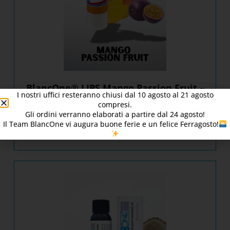
BlancOne® LIPS Mango Passion Fruit –
I nostri uffici resteranno chiusi dal
10
agosto al 21 agosto
[016003/1]
compresi.
Gli ordini verranno elaborati a partire dal
24
agosto!
Il Team BlancOne vi augura buone ferie e un felice Ferragosto!
SCOPRI IL PRODOTTO