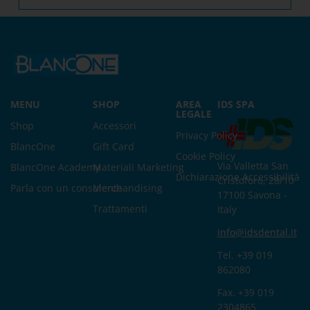
MENU
SHOP
AREA
IDS SPA
LEGALE
Shop
Accessori
Privacy Policy
BlancOne
Gift Card
Cookie Policy
Via Valletta San
BlancOne Academy
Materiali Marketing
Dichiarazione Accessibilità
Cristoforo, 28/10
Parla con un consulente
Merchandising
17100 Savona -
Trattamenti
Italy
info@idsdental.it
Tel. +39 019
862080
Fax. +39 019
2304865