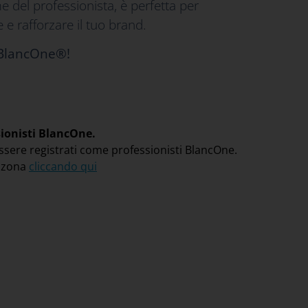
e del professionista, è perfetta per
 e rafforzare il tuo brand.
 BlancOne®!
sionisti BlancOne.
ssere registrati come professionisti BlancOne.
a zona
cliccando qui