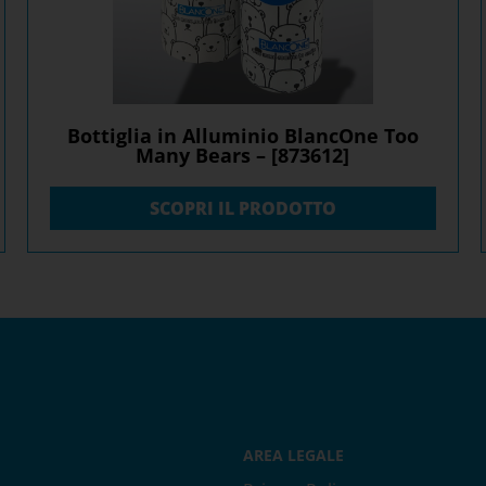
Bottiglia in Alluminio BlancOne Too
Many Bears – [873612]
SCOPRI IL PRODOTTO
AREA LEGALE