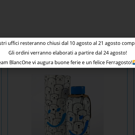
stri uffici resteranno chiusi dal
10
agosto al 21 agosto compr
rebbero interessarti a
Gli ordini verranno elaborati a partire dal
24
agosto!
Team BlancOne vi augura buone ferie e un felice Ferragosto!