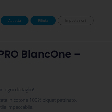
o BlancOne
Area Pro BlancOne
Accetta
Rifiuta
Impostazioni
PRO BlancOne –
in ogni dettaglio!
ata in cotone 100% piquet pettinato,
tile impeccabile.