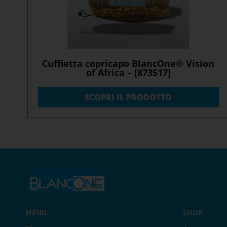
Cuffietta copricapo BlancOne® Vision
of Africa – [873517]
SCOPRI IL PRODOTTO
MENU
SHOP