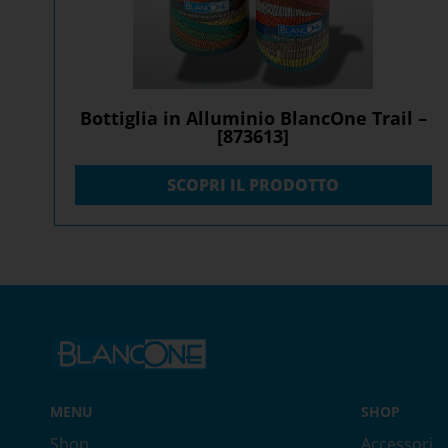
Bottiglia in Alluminio BlancOne Trail –
[873613]
SCOPRI IL PRODOTTO
MENU
SHOP
Shop
Accessori