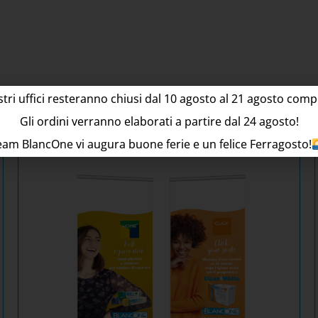
stri uffici resteranno chiusi dal
10
agosto al 21 agosto compr
rebbero interessarti a
Gli ordini verranno elaborati a partire dal
24
agosto!
Team BlancOne vi augura buone ferie e un felice Ferragosto!