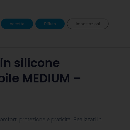
o BlancOne
Area Pro BlancOne
Accetta
Rifiuta
Impostazioni
in silicone
bile MEDIUM –
mfort, protezione e praticità. Realizzati in