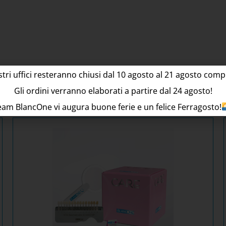
stri uffici resteranno chiusi dal
10
agosto al 21 agosto compr
Gli ordini verranno elaborati a partire dal
24
agosto!
rebbero interessarti a
Team BlancOne vi augura buone ferie e un felice Ferragosto!