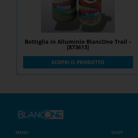
Bottiglia in Alluminio BlancOne Trail –
[873613]
SCOPRI IL PRODOTTO
MENU
SHOP