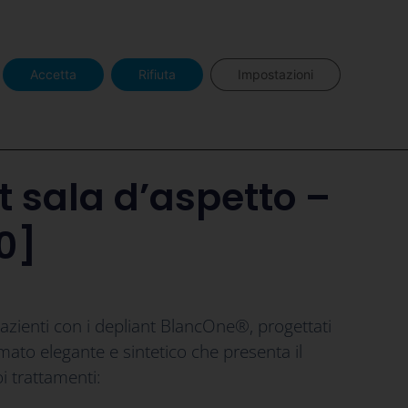
o BlancOne
Area Pro BlancOne
Accetta
Rifiuta
Impostazioni
t sala d’aspetto –
0]
pazienti con i depliant BlancOne®, progettati
rmato elegante e sintetico che presenta il
 trattamenti: