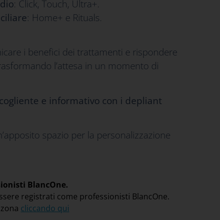
dio
: Click, Touch, Ultra+.
iliare
: Home+ e Rituals.
care i benefici dei trattamenti e rispondere
, trasformando l’attesa in un momento di
ccogliente e informativo con i depliant
n’apposito spazio per la personalizzazione
sionisti BlancOne.
ssere registrati come professionisti BlancOne.
a zona
cliccando qui