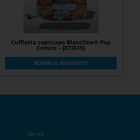
Cuffietta copricapo BlancOne® Pop
Comics – [873515]
SCOPRI IL PRODOTTO
IDS SPA