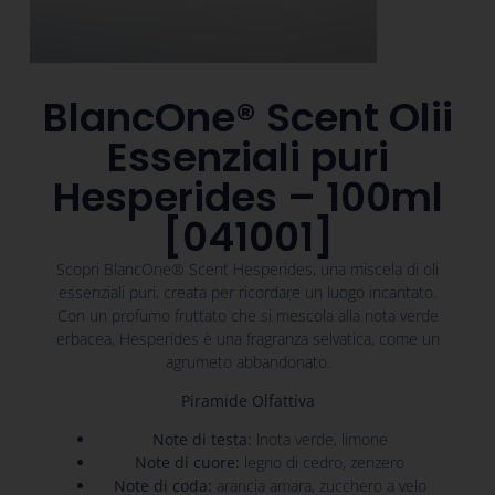
BlancOne® Scent Olii
Essenziali puri
Hesperides – 100ml
[041001]
Scopri BlancOne® Scent Hesperides, una miscela di oli
essenziali puri, creata per ricordare un luogo incantato.
Con un profumo fruttato che si mescola alla nota verde
erbacea, Hesperides è una fragranza selvatica, come un
agrumeto abbandonato.
Piramide Olfattiva
Note di testa:
lnota verde, limone
Note di cuore:
legno di cedro, zenzero
Note di coda:
arancia amara, zucchero a velo