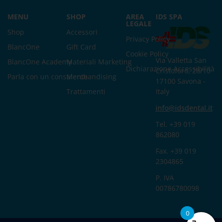
MENU
SHOP
AREA
IDS SPA
LEGALE
Shop
Accessori
Privacy Policy
BlancOne
Gift Card
Cookie Policy
Via Valletta San
BlancOne Academy
Materiali Marketing
Dichiarazione Accessibilità
Cristoforo, 28/10
Parla con un consulente
Merchandising
17100 Savona -
Trattamenti
Italy
info@idsdental.it
Tel. +39 019
862080
Fax. +39 019
2304865
P. IVA
00786780098
0